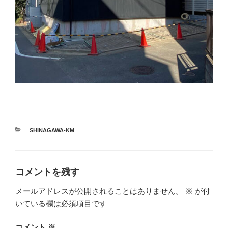
カ
SHINAGAWA-KM
テ
ゴ
リ
ー
コメントを残す
メールアドレスが公開されることはありません。
※
が付
いている欄は必須項目です
コメント
※