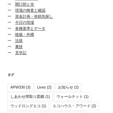
ー
開口部と光
ー
現場の検査と確認
ー
資金計画・依頼先探し
ー
今日の現場
ー
各種基準とデータ
ー
植栽・外構
ー
法規
ー
裏技
ー
見学記
タグ
APW330
(3)
Lives
(2)
お知らせ
(2)
しあわせ間取り図鑑
(1)
ウォールナット
(1)
ウッドロングエコ
(1)
エコハウス・アワード
(2)