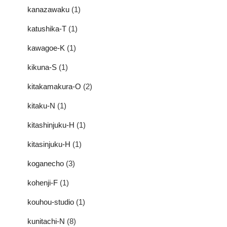
kanazawaku
(1)
katushika-T
(1)
kawagoe-K
(1)
kikuna-S
(1)
kitakamakura-O
(2)
kitaku-N
(1)
kitashinjuku-H
(1)
kitasinjuku-H
(1)
koganecho
(3)
kohenji-F
(1)
kouhou-studio
(1)
kunitachi-N
(8)