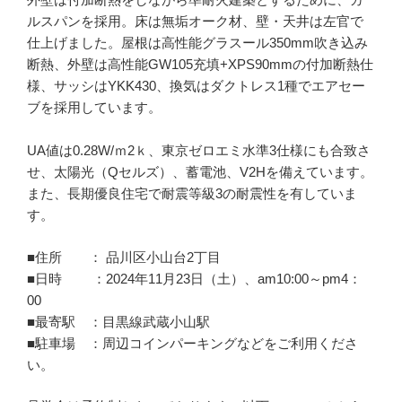
ルスパンを採用。床は無垢オーク材、壁・天井は左官で
仕上げました。屋根は高性能グラスール350mm吹き込み
断熱、外壁は高性能GW105充填+XPS90mmの付加断熱仕
様、サッシはYKK430、換気はダクトレス1種でエアセー
ブを採用しています。
UA値は0.28W/ｍ2ｋ、東京ゼロエミ水準3仕様にも合致さ
せ、太陽光（Qセルズ）、蓄電池、V2Hを備えています。
また、長期優良住宅で耐震等級3の耐震性を有していま
す。
■住所 ： 品川区小山台2丁目
■日時 ：2024年11月23日（土）、am10:00～pm4：
00
■最寄駅 ：目黒線武蔵小山駅
■駐車場 ：周辺コインパーキングなどをご利用くださ
い。