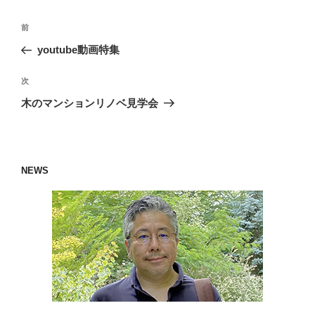
投
過
前
稿
去
youtube動画特集
ナ
の
ビ
投
次
次
稿
ゲ
の
木のマンションリノベ見学会
投
ー
稿
シ
ョ
NEWS
ン