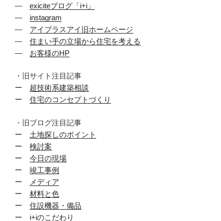
―
exiciteブログ「i+i」
―
instagram
―
アイプラスアイ旧ホームページ
―
住まい手の立場から住宅を考える
―
お客様のHP
・旧サイト注目記事
ー
超技術系建築相談
ー
住宅のコンセプトづくり
・旧ブログ注目記事
ー
土地探しのポイント
ー
検討案
ー
今日の現場
ー
竣工事例
ー
メディア
ー
材料と色
ー
住設機器・備品
ー
i+iのこだわり