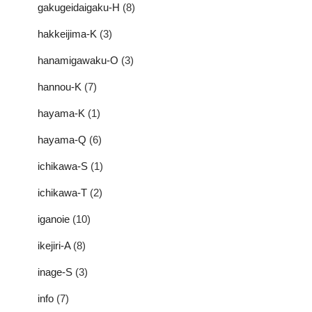
gakugeidaigaku-H
(8)
hakkeijima-K
(3)
hanamigawaku-O
(3)
hannou-K
(7)
hayama-K
(1)
hayama-Q
(6)
ichikawa-S
(1)
ichikawa-T
(2)
iganoie
(10)
ikejiri-A
(8)
inage-S
(3)
info
(7)