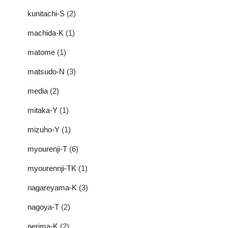
kunitachi-S
(2)
machida-K
(1)
matome
(1)
matsudo-N
(3)
media
(2)
mitaka-Y
(1)
mizuho-Y
(1)
myourenji-T
(6)
myourennji-TK
(1)
nagareyama-K
(3)
nagoya-T
(2)
nerima-K
(2)