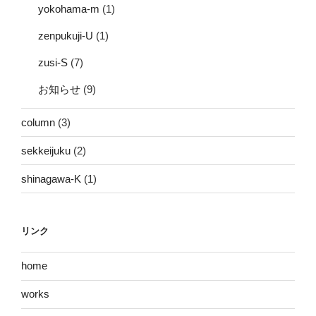
yokohama-m
(1)
zenpukuji-U
(1)
zusi-S
(7)
お知らせ
(9)
column
(3)
sekkeijuku
(2)
shinagawa-K
(1)
リンク
home
works