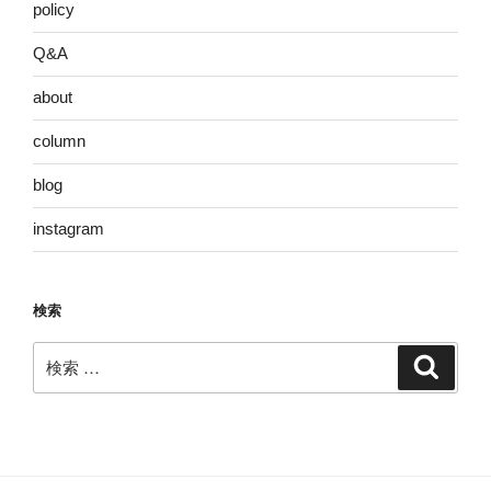
policy
Q&A
about
column
blog
instagram
検索
検
検
索
索: