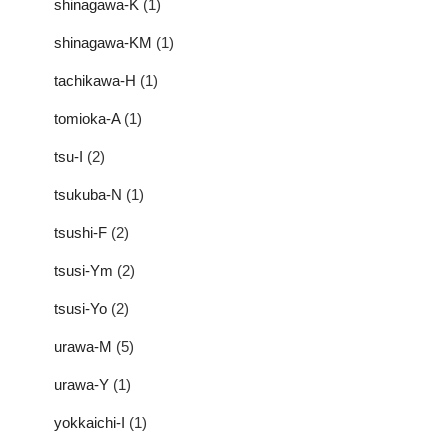
shinagawa-K
(1)
shinagawa-KM
(1)
tachikawa-H
(1)
tomioka-A
(1)
tsu-I
(2)
tsukuba-N
(1)
tsushi-F
(2)
tsusi-Ym
(2)
tsusi-Yo
(2)
urawa-M
(5)
urawa-Y
(1)
yokkaichi-I
(1)