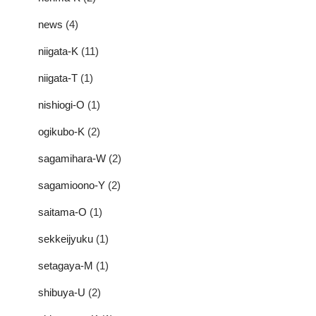
news
(4)
niigata-K
(11)
niigata-T
(1)
nishiogi-O
(1)
ogikubo-K
(2)
sagamihara-W
(2)
sagamioono-Y
(2)
saitama-O
(1)
sekkeijyuku
(1)
setagaya-M
(1)
shibuya-U
(2)