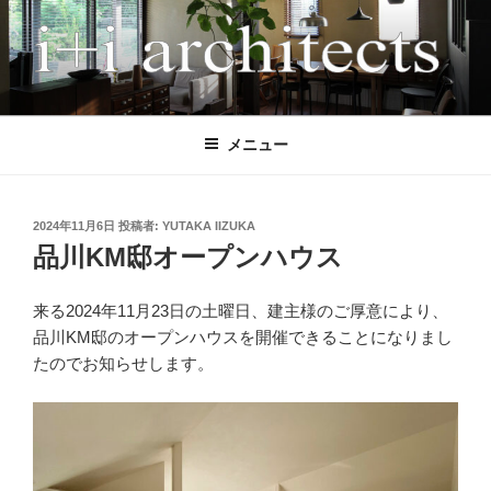
コ
ン
テ
ン
I+I ARCHITECTS
アイプラスアイ設計事務所は、多様な条件下でも「高性能」と「魅力的
ツ
なデザイン」を両立させる、木造住宅に特化した設計事務所です。 こ
へ
メニュー
れまで全国で120軒以上の住宅を設計監理してきました。気候風土、日
ス
当たり、敷地形状、地形、眺望、世帯構成、付帯機能、法律など、条件
キ
の異なる計画においても、性能もデザインも妥協したくない施主の声に
ッ
応えてきました。 間取りを先に決めるのではなく、屋根や中間領域か
投
2024年11月6日
投稿者:
YUTAKA IIZUKA
稿
プ
ら住まい全体の成り立ちを考える設計手法により、風景となる建築、環
品川KM邸オープンハウス
日:
境と一体となった快適な空間を実現します。 現在は、耐震等級3、
HEAT20 G2（UA値0.46以下）の長期優良住宅を標準とし、GX、ZEH、
来る2024年11月23日の土曜日、建主様のご厚意により、
東京ゼロエミなどの各種補助金活用にも柔軟に対応しています。施工
品川KM邸のオープンハウスを開催できることになりまし
は、地域の技術力の高い工務店に限定することで、安心して理想的な家
たのでお知らせします。
づくりができる体制を整えています。