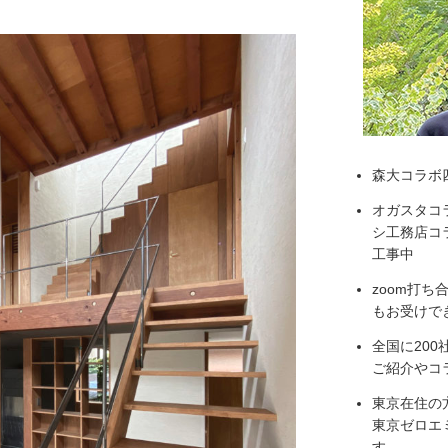
森大コラボ
オガスタコ
シ工務店コラ
工事中
zoom打
もお受けで
全国に20
ご紹介やコ
東京在住の
東京ゼロエ
す。