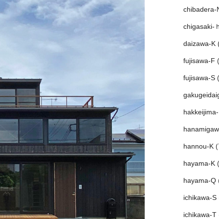
chibadera-
chigasaki-
daizawa-K
(
fujisawa-F
(
fujisawa-S
(
gakugeidai
hakkeijima
hanamigaw
hannou-K
(
hayama-K
(
hayama-Q
ichikawa-S
ichikawa-T