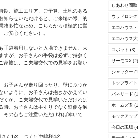
しあわせ間取
時期、施工エリア、ご予算、土地のある
ウッドロング
お知らせいただけると、ご来場の際、的
業務多忙なため、こちらから積極的に営
エコハウス・
、ご安心ください）。
エコハウス大
も手袋着用しないと入場できません。大
コボット
(3)
ますが、お子さんの手袋は必ずご持参く
サーモスX
(2
ご家族は、ご夫婦交代での見学をお願い
シャッター
(1
トップライト
、お子さんが走り回ったり、壁にぶつか
ないように、お子さんは抱きかかえてい
パネリード
(1
だくか、ご夫婦交代で見学いただければ
ホームズ君
(1
る時、お子さんは手すりでなく壁側を触
、その点もご注意いただければ幸いで
モックアップ
今日の現場
(4
谷田さん1名、つくば中嶋様4名