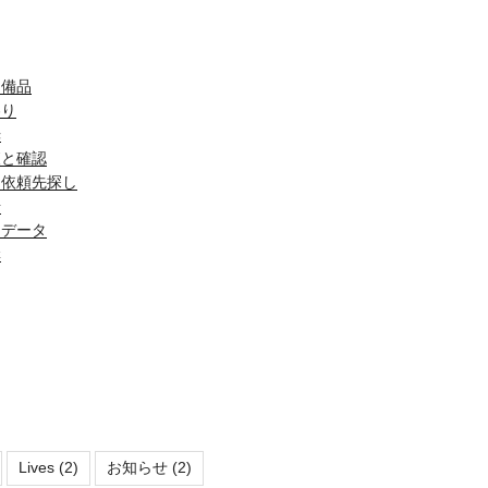
・備品
わり
光
査と確認
・依頼先探し
場
とデータ
構
Lives
(2)
お知らせ
(2)