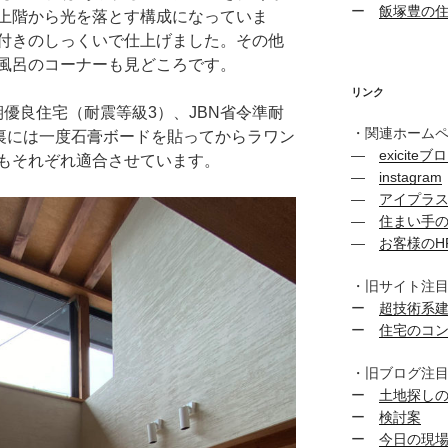
ー
飯塚豊の
上階から光を落とす構成になっていま
付きのしっくいで仕上げました。その他
風呂のコーナーも見どころです。
リンク
、長期優良住宅（耐震等級3）、JBN省令準耐
・関連ホーム
板裏には一度石膏ボードを貼ってからラワン
―
exiciteブ
もそれぞれ適合させています。
―
instagram
―
アイプラ
―
住まい手
―
お客様のH
・旧サイト注
ー
超技術系
ー
住宅のコ
・旧ブログ注
ー
土地探し
ー
検討案
ー
今日の現