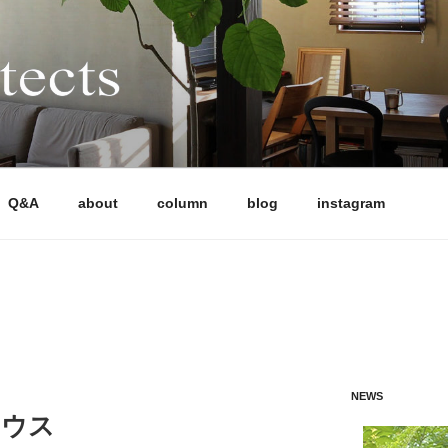
CTS
多様な条件下でも「高性能」と「魅力的なデザイン」を両立さ
軒以上の住宅を設計監理してきました。気候風土、日当たり、敷
画においても、性能もデザインも妥協したくない施主の声に応
住まい全体の成り立ちを考える設計手法により、風景となる建
Q&A
about
column
blog
instagram
、HEAT20 G2（UA値0.46以下）の長期優良住宅を標準と
います。施工は、地域の技術力の高い工務店に限定することで
NEWS
ハウス