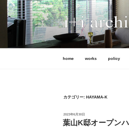
コ
ン
テ
ン
ツ
I+I ARCHITE
へ
アイプラスアイ設計事務所は、
ス
です。 これまで全国で120
キ
能、法律など、条件の異なる計
ッ
ではなく、屋根や中間領域から
home
works
policy
プ
実現します。 現在は、耐震等級3
補助金活用にも柔軟に対応して
体制を整えています。
カテゴリー:
HAYAMA-K
投
2023年6月30日
稿
葉山K邸オープン
日: