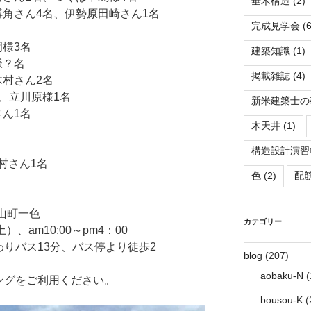
垂木構造
(2)
ｶｰｻ樽角さん4名、伊勢原田崎さん1名
完成見学会
(6
岡様3名
建築知識
(1)
様？名
掲載雑誌
(4)
木村さん2名
名、立川原様1名
新米建築士の
さん1名
木天井
(1)
構造設計演習
ｽ植村さん1名
色
(2)
配
山町一色
カテゴリー
、am10:00～pm4：00
りバス13分、バス停より徒歩2
blog
(207)
aobaku-N
(
ングをご利用ください。
bousou-K
(