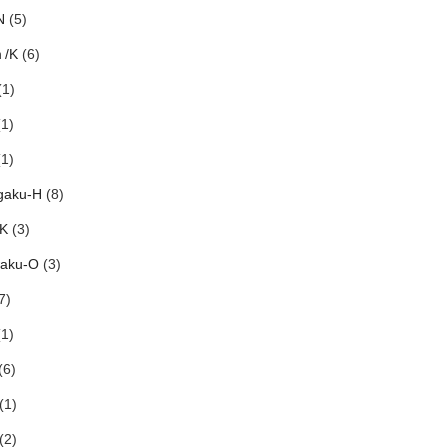
N
(5)
ｈ/K
(6)
1)
1)
1)
gaku-H
(8)
-K
(3)
aku-O
(3)
7)
1)
(6)
(1)
(2)