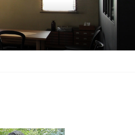
せる、木造住宅に特化した設計事務所
地形状、地形、眺望、世帯構成、付帯機
えてきました。 間取りを先に決めるの
築、環境と一体となった快適な空間を
し、GX、ZEH、東京ゼロエミなどの各種
、安心して理想的な家づくりができる