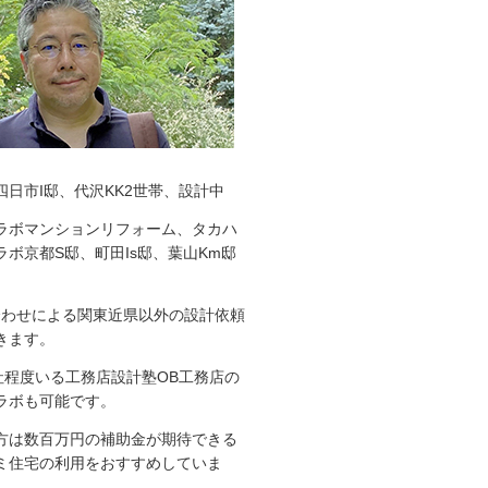
四日市I邸、代沢KK2世帯、設計中
ラボマンションリフォーム、タカハ
ボ京都S邸、町田Is邸、葉山Km邸
ち合わせによる関東近県以外の設計依頼
きます。
0社程度いる工務店設計塾OB工務店の
ラボも可能です。
方は数百万円の補助金が期待できる
ミ住宅の利用をおすすめしていま