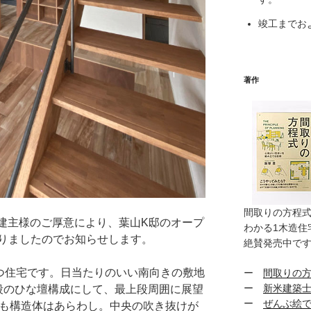
竣工までお
著作
間取りの方程
日、建主様のご厚意により、葉山K邸のオープ
わかる1木造住
りましたのでお知らせします。
絶賛発売中で
つ住宅です。日当たりのいい南向きの敷地
ー
間取りの
ー
新米建築
段のひな壇構成にして、最上段周囲に展望
ー
ぜんぶ絵で
階も構造体はあらわし。中央の吹き抜けが