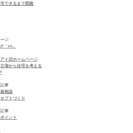
住宅できるまで図鑑
ページ
ログ「i+i」
スアイ旧ホームページ
の立場から住宅を考える
P
目記事
建築相談
ンセプトづくり
目記事
のポイント
場