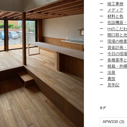
ー
竣工事例
ー
メディア
ー
材料と色
ー
住設機器
ー
i+iのこだ
ー
開口部と
ー
現場の検
ー
資金計画
ー
今日の現
ー
各種基準
ー
植栽・外
ー
法規
ー
裏技
ー
見学記
タグ
APW330
(3)