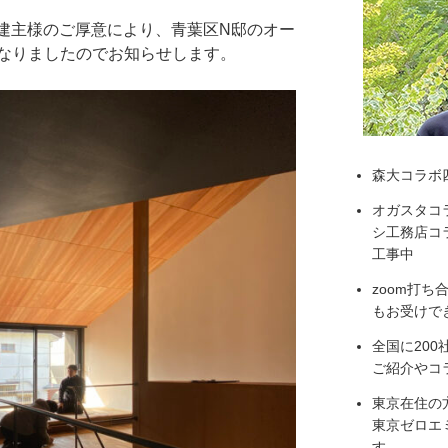
日、建主様のご厚意により、青葉区N邸のオー
なりましたのでお知らせします。
森大コラボ
オガスタコ
シ工務店コラ
工事中
zoom打
もお受けで
全国に20
ご紹介やコ
東京在住の
東京ゼロエ
す。