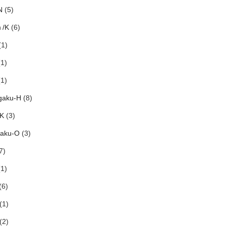
N
(5)
ｈ/K
(6)
1)
1)
1)
gaku-H
(8)
-K
(3)
aku-O
(3)
7)
1)
(6)
(1)
(2)