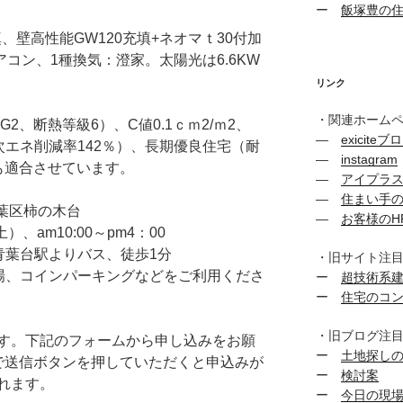
ー
飯塚豊の
、壁高性能GW120充填+ネオマｔ30付加
アコン、1種換気：澄家。太陽光は6.6KW
リンク
・関連ホーム
0G2、断熱等級6）、C値0.1ｃｍ2/ｍ2、
―
exiciteブ
次エネ削減率142％）、長期優良住宅（耐
―
instagram
も適合させています。
―
アイプラ
―
住まい手
葉区柿の木台
―
お客様のH
、am10:00～pm4：00
 青葉台駅よりバス、徒歩1分
・旧サイト注
場、コインパーキングなどをご利用くださ
ー
超技術系
ー
住宅のコ
・旧ブログ注
す。下記のフォームから申し込みをお願
ー
土地探し
で送信ボタンを押していただくと申込みが
ー
検討案
れます。
ー
今日の現