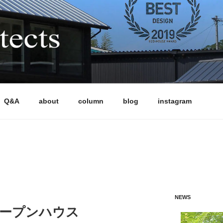
CTS
多様な条件下でも「高性能」と「魅力的なデザイン」を両立さ
軒以上の住宅を設計監理してきました。気候風土、日当たり、敷
画においても、性能もデザインも妥協したくない施主の声に応
住まい全体の成り立ちを考える設計手法により、風景となる建
Q&A
about
column
blog
instagram
、HEAT20 G2（UA値0.46以下）の長期優良住宅を標準と
います。施工は、地域の技術力の高い工務店に限定することで
NEWS
オープンハウス