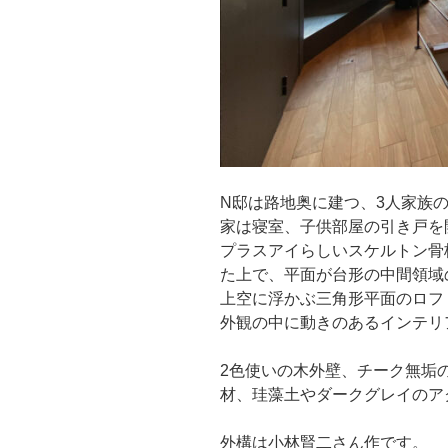
N邸は路地奥に建つ、3人家族
家は寝室、子供部屋の引き戸を
プラスアイらしいスケルトン骨
た上で、平面が台形の中間領域
上空に浮かぶ三角形平面のロフ
外観の中に動きのあるインテリ
2色使いの木外壁、チーク無垢
材、珪藻土やダークグレイのア
外構は小林賢二さん作です。