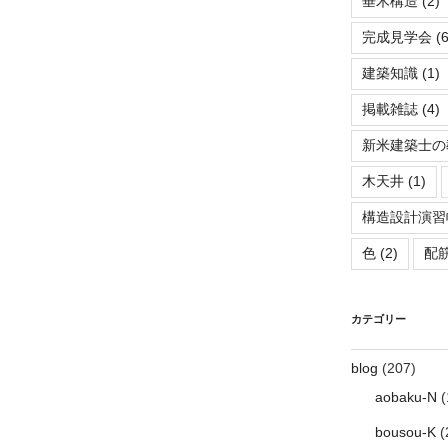
垂木構造
(2)
完成見学会
(6
建築知識
(1)
掲載雑誌
(4)
新米建築士の
木天井
(1)
構造設計演習
色
(2)
配
カテゴリー
blog
(207)
aobaku-N
(
bousou-K
(