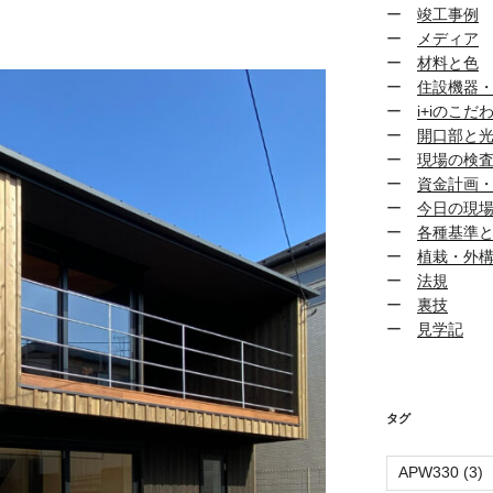
ー
竣工事例
ー
メディア
ー
材料と色
ー
住設機器
ー
i+iのこだ
ー
開口部と
ー
現場の検
ー
資金計画
ー
今日の現
ー
各種基準
ー
植栽・外
ー
法規
ー
裏技
ー
見学記
タグ
APW330
(3)