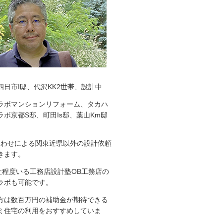
四日市I邸、代沢KK2世帯、設計中
ラボマンションリフォーム、タカハ
ボ京都S邸、町田Is邸、葉山Km邸
ち合わせによる関東近県以外の設計依頼
きます。
0社程度いる工務店設計塾OB工務店の
ラボも可能です。
方は数百万円の補助金が期待できる
ミ住宅の利用をおすすめしていま