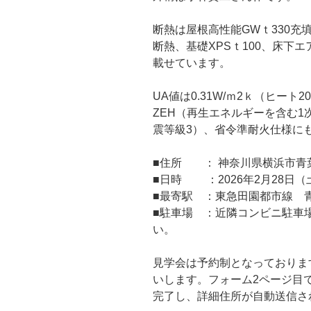
断熱は屋根高性能GWｔ330充填
断熱、基礎XPSｔ100、床下エ
載せています。
UA値は0.31W/ｍ2ｋ（ヒート2
ZEH（再生エネルギーを含む1
震等級3）、省令準耐火仕様に
■住所 ： 神奈川県横浜市青
■日時 ：2026年2月28日（土）
■最寄駅 ：東急田園都市線
■駐車場 ：近隣コンビニ駐車
い。
見学会は予約制となっておりま
いします。フォーム2ページ目
完了し、詳細住所が自動送信さ