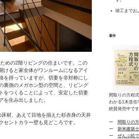
竣工までお
著作
のための2階リビングの住まいです。この
開けると家全体がワンルームになるアイ
格を持っていますが、切妻を非対称にし
の裏側のメガホン型の空間と、リビング
トをつくることによって、安定した切妻
間取りの方程
アを生み出しました。
わかる1木造住
絶賛発売中で
の床材、あえて目地を揃えた杉赤身の天井
ー
間取りの
クセントカラー壁も見どころです。
ー
新米建築
ー
ぜんぶ絵で