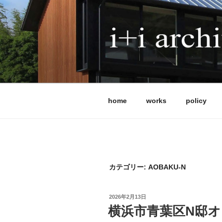
コ
ン
テ
ン
ツ
I+I ARCHITE
へ
アイプラスアイ設計事務所は、
ス
です。 これまで全国で120
キ
能、法律など、条件の異なる計
ッ
ではなく、屋根や中間領域から
home
works
policy
プ
実現します。 現在は、耐震等級3
補助金活用にも柔軟に対応して
体制を整えています。
カテゴリー:
AOBAKU-N
投
2026年2月13日
稿
横浜市青葉区N邸
日: