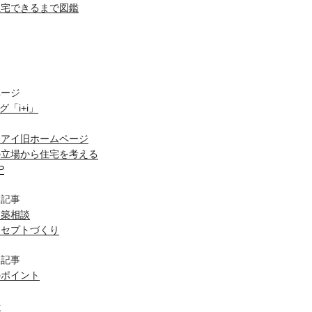
住宅できるまで図鑑
ページ
ログ「i+i」
スアイ旧ホームページ
の立場から住宅を考える
P
目記事
建築相談
ンセプトづくり
目記事
のポイント
場