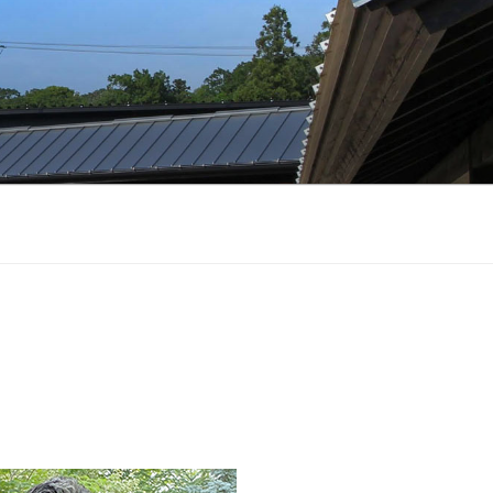
せる、木造住宅に特化した設計事務所
地形状、地形、眺望、世帯構成、付帯機
えてきました。 間取りを先に決めるの
築、環境と一体となった快適な空間を
し、GX、ZEH、東京ゼロエミなどの各種
、安心して理想的な家づくりができる