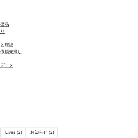
・備品
わり
光
査と確認
・依頼先探し
場
とデータ
構
Lives
(2)
お知らせ
(2)