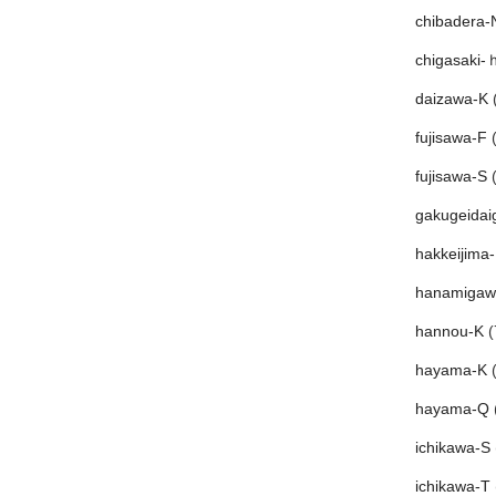
chibadera-
chigasaki-
daizawa-K
(
fujisawa-F
(
fujisawa-S
(
gakugeidai
hakkeijima
hanamigaw
hannou-K
(
hayama-K
(
hayama-Q
ichikawa-S
ichikawa-T