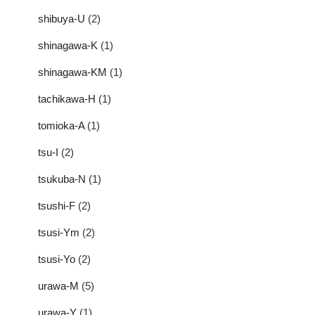
shibuya-U
(2)
shinagawa-K
(1)
shinagawa-KM
(1)
tachikawa-H
(1)
tomioka-A
(1)
tsu-I
(2)
tsukuba-N
(1)
tsushi-F
(2)
tsusi-Ym
(2)
tsusi-Yo
(2)
urawa-M
(5)
urawa-Y
(1)