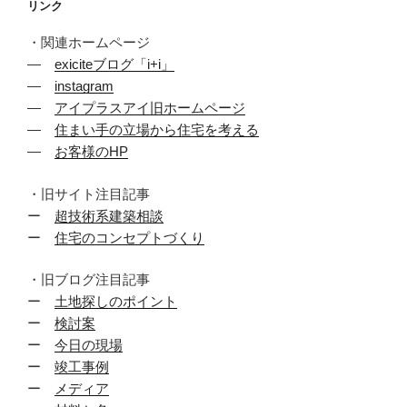
リンク
・関連ホームページ
―
exiciteブログ「i+i」
―
instagram
―
アイプラスアイ旧ホームページ
―
住まい手の立場から住宅を考える
―
お客様のHP
・旧サイト注目記事
ー
超技術系建築相談
ー
住宅のコンセプトづくり
・旧ブログ注目記事
ー
土地探しのポイント
ー
検討案
ー
今日の現場
ー
竣工事例
ー
メディア