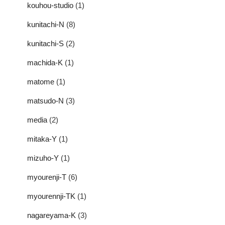
kouhou-studio
(1)
kunitachi-N
(8)
kunitachi-S
(2)
machida-K
(1)
matome
(1)
matsudo-N
(3)
media
(2)
mitaka-Y
(1)
mizuho-Y
(1)
myourenji-T
(6)
myourennji-TK
(1)
nagareyama-K
(3)