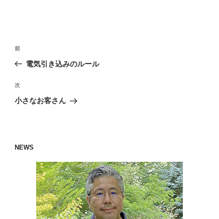
投
過
前
稿
去
電気引き込みのルール
ナ
の
ビ
投
次
次
稿
ゲ
の
小さなお客さん
投
ー
稿
シ
ョ
NEWS
ン