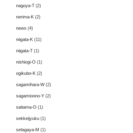
nagoya-T
(2)
nerima-K
(2)
news
(4)
niigata-K
(11)
niigata-T
(1)
nishiogi-O
(1)
ogikubo-K
(2)
sagamihara-W
(2)
sagamioono-Y
(2)
saitama-O
(1)
sekkeijyuku
(1)
setagaya-M
(1)