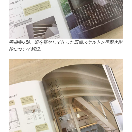
善福寺U邸。梁を寝かして作った広幅スケルトン準耐火階
段について解説。