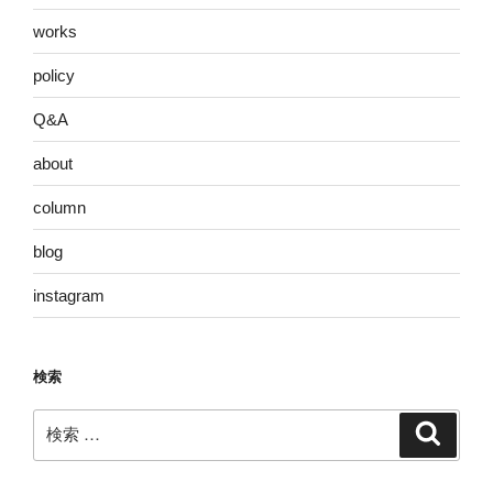
works
policy
Q&A
about
column
blog
instagram
検索
検
検
索
索: