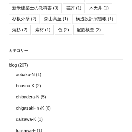
新米建築士の教科書
(3)
書評
(1)
木天井
(1)
杉板外壁
(2)
森山高至
(1)
構造設計演習帳
(1)
焼杉
(2)
素材
(1)
色
(2)
配筋検査
(2)
カテゴリー
blog
(207)
aobaku-N
(1)
bousou-K
(2)
chibadera-N
(5)
chigasaki-ｈ/K
(6)
daizawa-K
(1)
fujisawa-F
(1)