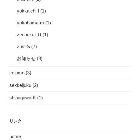
yokkaichi-I
(1)
yokohama-m
(1)
zenpukuji-U
(1)
zusi-S
(7)
お知らせ
(9)
column
(3)
sekkeijuku
(2)
shinagawa-K
(1)
リンク
home