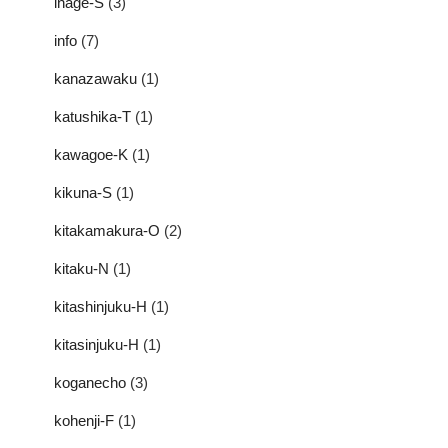
inage-S
(3)
info
(7)
kanazawaku
(1)
katushika-T
(1)
kawagoe-K
(1)
kikuna-S
(1)
kitakamakura-O
(2)
kitaku-N
(1)
kitashinjuku-H
(1)
kitasinjuku-H
(1)
koganecho
(3)
kohenji-F
(1)