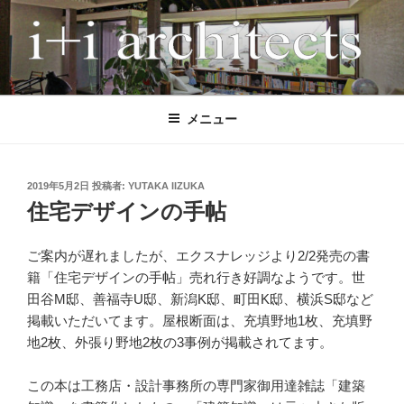
コ
ン
テ
ン
I+I ARCHITECTS
アイプラスアイ設計事務所は、多様な条件下でも「高性能」と「魅力的
ツ
なデザイン」を両立させる、木造住宅に特化した設計事務所です。 こ
へ
メニュー
れまで全国で120軒以上の住宅を設計監理してきました。気候風土、日
ス
当たり、敷地形状、地形、眺望、世帯構成、付帯機能、法律など、条件
キ
の異なる計画においても、性能もデザインも妥協したくない施主の声に
ッ
応えてきました。 間取りを先に決めるのではなく、屋根や中間領域か
投
2019年5月2日
投稿者:
YUTAKA IIZUKA
稿
プ
ら住まい全体の成り立ちを考える設計手法により、風景となる建築、環
住宅デザインの手帖
日:
境と一体となった快適な空間を実現します。 現在は、耐震等級3、
HEAT20 G2（UA値0.46以下）の長期優良住宅を標準とし、GX、ZEH、
ご案内が遅れましたが、エクスナレッジより2/2発売の書
東京ゼロエミなどの各種補助金活用にも柔軟に対応しています。施工
籍「住宅デザインの手帖」売れ行き好調なようです。世
は、地域の技術力の高い工務店に限定することで、安心して理想的な家
田谷M邸、善福寺U邸、新潟K邸、町田K邸、横浜S邸など
づくりができる体制を整えています。
掲載いただいてます。屋根断面は、充填野地1枚、充填野
地2枚、外張り野地2枚の3事例が掲載されてます。
この本は工務店・設計事務所の専門家御用達雑誌「建築