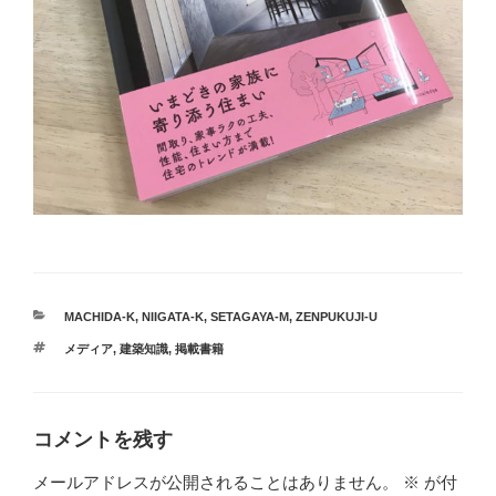
カ
MACHIDA-K
,
NIIGATA-K
,
SETAGAYA-M
,
ZENPUKUJI-U
テ
タ
メディア
,
建築知識
,
掲載書籍
ゴ
グ
リ
ー
コメントを残す
メールアドレスが公開されることはありません。
※
が付