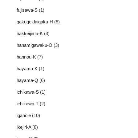
fujisawa-S
(1)
gakugeidaigaku-H
(8)
hakkeijima-K
(3)
hanamigawaku-O
(3)
hannou-K
(7)
hayama-K
(1)
hayama-Q
(6)
ichikawa-S
(1)
ichikawa-T
(2)
iganoie
(10)
ikejiri-A
(8)