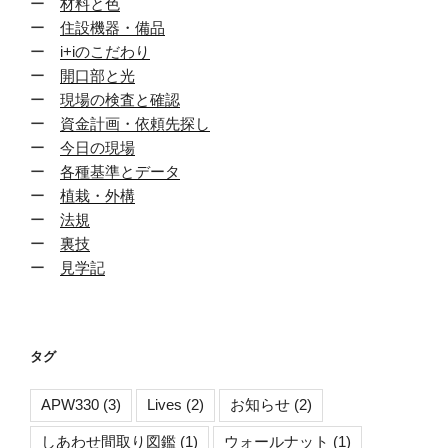
ー
材料と色
ー
住設機器・備品
ー
i+iのこだわり
ー
開口部と光
ー
現場の検査と確認
ー
資金計画・依頼先探し
ー
今日の現場
ー
各種基準とデータ
ー
植栽・外構
ー
法規
ー
裏技
ー
見学記
タグ
APW330
(3)
Lives
(2)
お知らせ
(2)
しあわせ間取り図鑑
(1)
ウォールナット
(1)