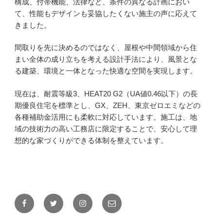
構成、付帯機能、法律など、条件の異なる計画におい
て、性能もデザインも妥協したくない施主の声に応えて
きました。
間取りを先に決めるのではなく、屋根や中間領域から住
まい全体の成り立ちを考える設計手法により、風景とな
る建築、環境と一体となった快適な空間を実現します。
現在は、耐震等級3、HEAT20 G2（UA値0.46以下）の長
期優良住宅を標準とし、GX、ZEH、東京ゼロエミなどの
各種補助金活用にも柔軟に対応しています。施工は、地
域の技術力の高い工務店に限定することで、安心して理
想的な家づくりができる体制を整えています。
Facebook
Twitter
Instagram
メ
ー