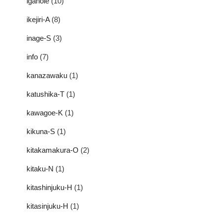
iganoie
(10)
ikejiri-A
(8)
inage-S
(3)
info
(7)
kanazawaku
(1)
katushika-T
(1)
kawagoe-K
(1)
kikuna-S
(1)
kitakamakura-O
(2)
kitaku-N
(1)
kitashinjuku-H
(1)
kitasinjuku-H
(1)