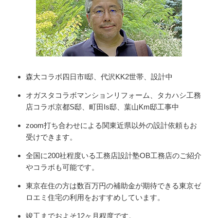
森大コラボ四日市I邸、代沢KK2世帯、設計中
オガスタコラボマンションリフォーム、タカハシ工務
店コラボ京都S邸、町田Is邸、葉山Km邸工事中
zoom打ち合わせによる関東近県以外の設計依頼もお
受けできます。
全国に200社程度いる工務店設計塾OB工務店のご紹介
やコラボも可能です。
東京在住の方は数百万円の補助金が期待できる東京ゼ
ロエミ住宅の利用をおすすめしています。
竣工までおよそ12ヶ月程度です。