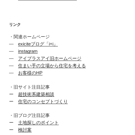
リンク
・関連ホームページ
―
exiciteブログ「i+i」
―
instagram
―
アイプラスアイ旧ホームページ
―
住まい手の立場から住宅を考える
―
お客様のHP
・旧サイト注目記事
ー
超技術系建築相談
ー
住宅のコンセプトづくり
・旧ブログ注目記事
ー
土地探しのポイント
ー
検討案