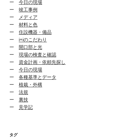
ー
今日の現場
ー
竣工事例
ー
メディア
ー
材料と色
ー
住設機器・備品
ー
i+iのこだわり
ー
開口部と光
ー
現場の検査と確認
ー
資金計画・依頼先探し
ー
今日の現場
ー
各種基準とデータ
ー
植栽・外構
ー
法規
ー
裏技
ー
見学記
タグ