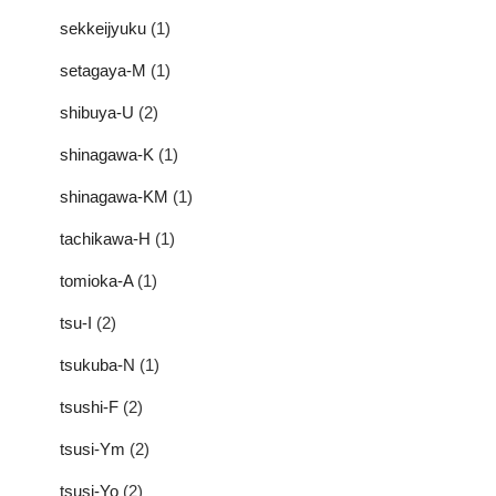
sekkeijyuku
(1)
setagaya-M
(1)
shibuya-U
(2)
shinagawa-K
(1)
shinagawa-KM
(1)
tachikawa-H
(1)
tomioka-A
(1)
tsu-I
(2)
tsukuba-N
(1)
tsushi-F
(2)
tsusi-Ym
(2)
tsusi-Yo
(2)