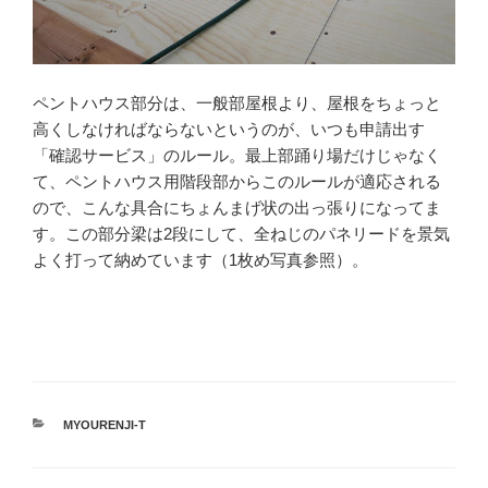
ペントハウス部分は、一般部屋根より、屋根をちょっと
高くしなければならないというのが、いつも申請出す
「確認サービス」のルール。最上部踊り場だけじゃなく
て、ペントハウス用階段部からこのルールが適応される
ので、こんな具合にちょんまげ状の出っ張りになってま
す。この部分梁は2段にして、全ねじのパネリードを景気
よく打って納めています（1枚め写真参照）。
カ
MYOURENJI-T
テ
ゴ
リ