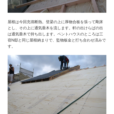
屋根は今回充填断熱。登梁の上に厚物合板を張って剛床
とし、その上に通気垂木を流します。軒の出けらばの出
は通気垂木で持ち出します。ペントハウスのところは三
宿N邸と同じ屋根納まりで、監物板金と打ち合わせ済みで
す。