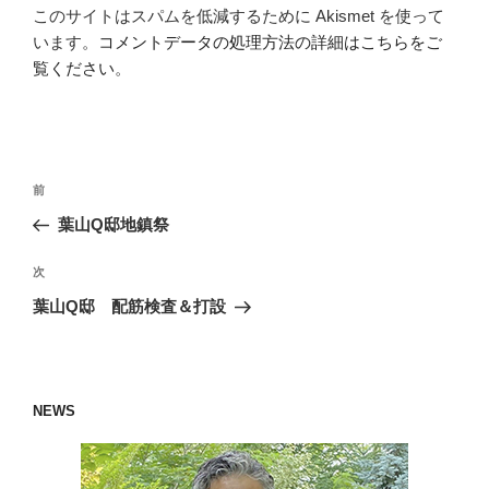
このサイトはスパムを低減するために Akismet を使って
います。
コメントデータの処理方法の詳細はこちらをご
覧ください
。
投
過
前
稿
去
葉山Q邸地鎮祭
ナ
の
ビ
投
次
次
稿
ゲ
の
葉山Q邸 配筋検査＆打設
投
ー
稿
シ
ョ
NEWS
ン