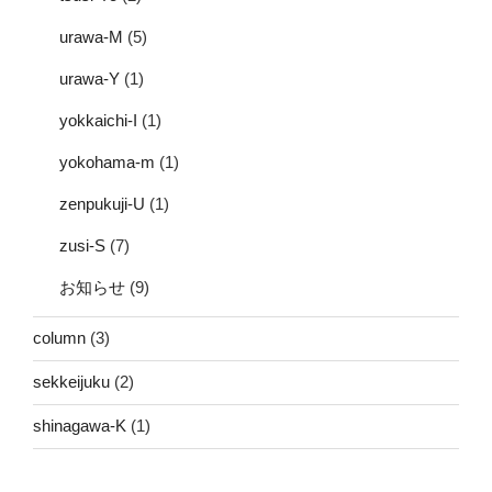
urawa-M
(5)
urawa-Y
(1)
yokkaichi-I
(1)
yokohama-m
(1)
zenpukuji-U
(1)
zusi-S
(7)
お知らせ
(9)
column
(3)
sekkeijuku
(2)
shinagawa-K
(1)