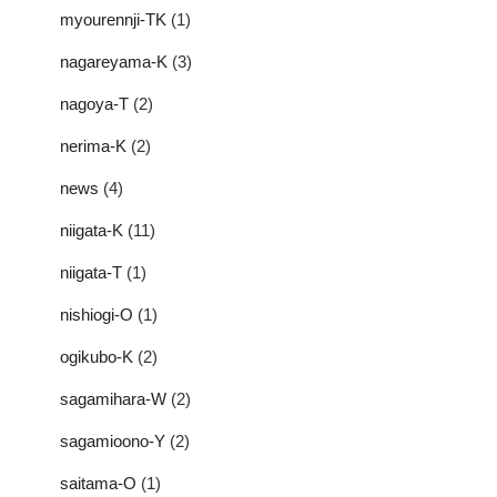
myourennji-TK
(1)
nagareyama-K
(3)
nagoya-T
(2)
nerima-K
(2)
news
(4)
niigata-K
(11)
niigata-T
(1)
nishiogi-O
(1)
ogikubo-K
(2)
sagamihara-W
(2)
sagamioono-Y
(2)
saitama-O
(1)