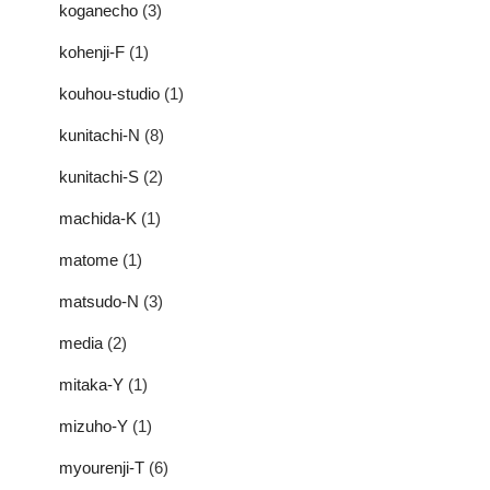
koganecho
(3)
kohenji-F
(1)
kouhou-studio
(1)
kunitachi-N
(8)
kunitachi-S
(2)
machida-K
(1)
matome
(1)
matsudo-N
(3)
media
(2)
mitaka-Y
(1)
mizuho-Y
(1)
myourenji-T
(6)