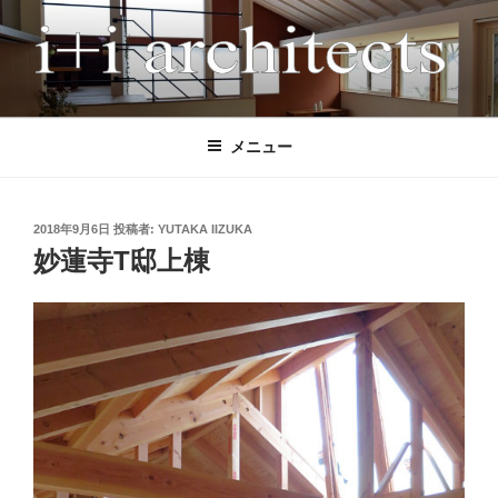
コ
ン
テ
ン
I+I ARCHITECTS
アイプラスアイ設計事務所は、多様な条件下でも「高性能」と「魅力的
ツ
なデザイン」を両立させる、木造住宅に特化した設計事務所です。 こ
へ
メニュー
れまで全国で120軒以上の住宅を設計監理してきました。気候風土、日
ス
当たり、敷地形状、地形、眺望、世帯構成、付帯機能、法律など、条件
キ
の異なる計画においても、性能もデザインも妥協したくない施主の声に
ッ
応えてきました。 間取りを先に決めるのではなく、屋根や中間領域か
投
2018年9月6日
投稿者:
YUTAKA IIZUKA
稿
プ
ら住まい全体の成り立ちを考える設計手法により、風景となる建築、環
妙蓮寺T邸上棟
日:
境と一体となった快適な空間を実現します。 現在は、耐震等級3、
HEAT20 G2（UA値0.46以下）の長期優良住宅を標準とし、GX、ZEH、
東京ゼロエミなどの各種補助金活用にも柔軟に対応しています。施工
は、地域の技術力の高い工務店に限定することで、安心して理想的な家
づくりができる体制を整えています。