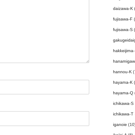
daizawa-K
(
fujisawa-F
(
fujisawa-S
(
gakugeidai
hakkeijima
hanamigaw
hannou-K
(
hayama-K
(
hayama-Q
ichikawa-S
ichikawa-T
iganoie
(10
ikejiri-A
(8)