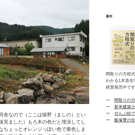
著作
間取りの方程
わかる1木造住
絶賛発売中で
ー
間取りの
ー
新米建築
ー
ぜんぶ絵で
田舎なので（ここは猿野（ましの）とい
ー
飯塚豊の
猿見ました）もろ木の色だと埋没してし
なちょっとオレンジっぽい色で着色しま