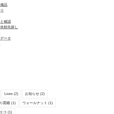
・備品
わり
光
査と確認
・依頼先探し
場
とデータ
構
Lives
(2)
お知らせ
(2)
り図鑑
(1)
ウォールナット
(1)
エコ
(1)