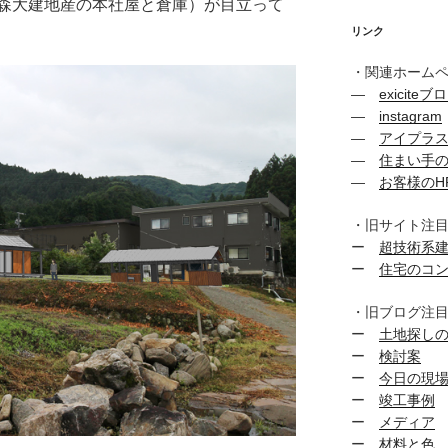
森大建地産の本社屋と倉庫）が目立って
リンク
・関連ホーム
―
exiciteブ
―
instagram
―
アイプラ
―
住まい手
―
お客様のH
・旧サイト注
ー
超技術系
ー
住宅のコ
・旧ブログ注
ー
土地探し
ー
検討案
ー
今日の現
ー
竣工事例
ー
メディア
ー
材料と色