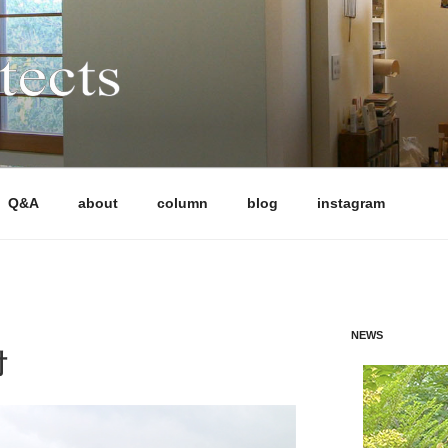
CTS
多様な条件下でも「高性能」と「魅力的なデザイン」を両立さ
軒以上の住宅を設計監理してきました。気候風土、日当たり、敷
画においても、性能もデザインも妥協したくない施主の声に応
住まい全体の成り立ちを考える設計手法により、風景となる建
Q&A
about
column
blog
instagram
、HEAT20 G2（UA値0.46以下）の長期優良住宅を標準と
います。施工は、地域の技術力の高い工務店に限定することで
NEWS
討