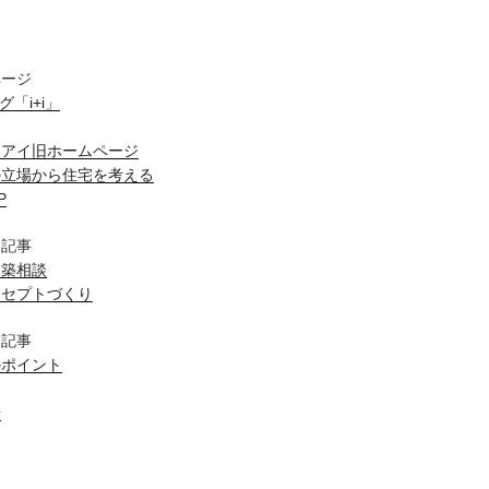
ページ
ログ「i+i」
スアイ旧ホームページ
の立場から住宅を考える
P
目記事
建築相談
ンセプトづくり
目記事
のポイント
場