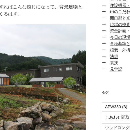
ー
住設機器
すればこんな感じになって、背景建物と
ー
i+iのこだ
くるはず。
ー
開口部と
ー
現場の検
ー
資金計画
ー
今日の現
ー
各種基準
ー
植栽・外
ー
法規
ー
裏技
ー
見学記
タグ
APW330
(3)
しあわせ間取
ウッドロング