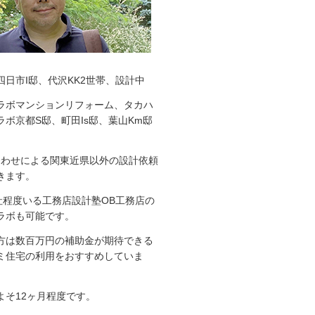
四日市I邸、代沢KK2世帯、設計中
ラボマンションリフォーム、タカハ
ボ京都S邸、町田Is邸、葉山Km邸
ち合わせによる関東近県以外の設計依頼
きます。
0社程度いる工務店設計塾OB工務店の
ラボも可能です。
方は数百万円の補助金が期待できる
ミ住宅の利用をおすすめしていま
よそ12ヶ月程度です。