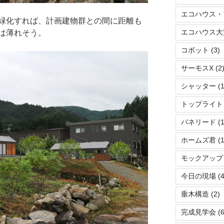
エコハウス・
緑化すれば、計画建物群との間に距離も
エコハウス大
は薄れそう。
コボット
(3)
サーモスX
(2
シャッター
(1
トップライト
パネリード
(1
ホームズ君
(1
モックアップ
今日の現場
(4
垂木構造
(2)
完成見学会
(6