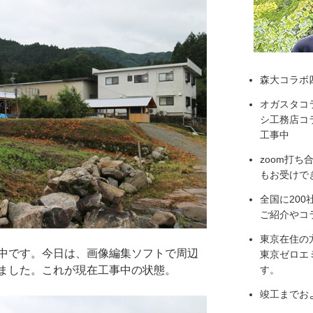
森大コラボ
オガスタコ
シ工務店コラ
工事中
zoom打
もお受けで
全国に20
ご紹介やコ
東京在住の
中です。今日は、画像編集ソフトで周辺
東京ゼロエ
す。
ました。これが現在工事中の状態。
竣工までお