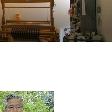
せる、木造住宅に特化した設計事務所
地形状、地形、眺望、世帯構成、付帯機
えてきました。 間取りを先に決めるの
築、環境と一体となった快適な空間を
し、GX、ZEH、東京ゼロエミなどの各種
、安心して理想的な家づくりができる