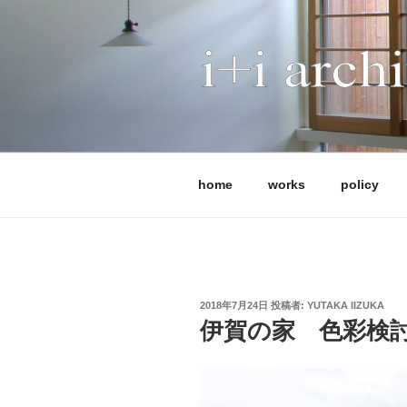
コ
ン
テ
ン
ツ
I+I ARCHITE
へ
アイプラスアイ設計事務所は、
ス
です。 これまで全国で120
キ
能、法律など、条件の異なる計
ッ
ではなく、屋根や中間領域から
home
works
policy
プ
実現します。 現在は、耐震等級3
補助金活用にも柔軟に対応して
体制を整えています。
投
2018年7月24日
投稿者:
YUTAKA IIZUKA
稿
伊賀の家 色彩検
日: