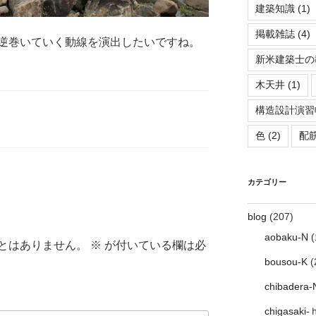
建築知識
(1)
掲載雑誌
(4)
逆巻いていく動線を演出したいですね。
新米建築士の
木天井
(1)
構造設計演習
色
(2)
配
カテゴリー
blog
(207)
aobaku-N
(
とはありません。
※
が付いている欄は必
bousou-K
(
chibadera-
chigasaki-