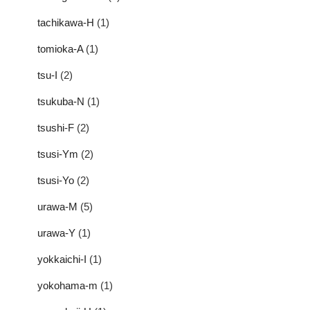
tachikawa-H
(1)
tomioka-A
(1)
tsu-I
(2)
tsukuba-N
(1)
tsushi-F
(2)
tsusi-Ym
(2)
tsusi-Yo
(2)
urawa-M
(5)
urawa-Y
(1)
yokkaichi-I
(1)
yokohama-m
(1)