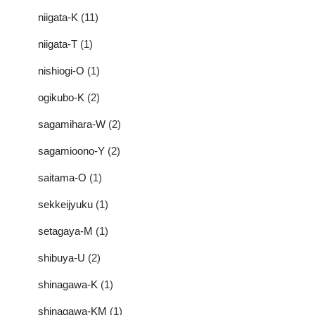
niigata-K
(11)
niigata-T
(1)
nishiogi-O
(1)
ogikubo-K
(2)
sagamihara-W
(2)
sagamioono-Y
(2)
saitama-O
(1)
sekkeijyuku
(1)
setagaya-M
(1)
shibuya-U
(2)
shinagawa-K
(1)
shinagawa-KM
(1)