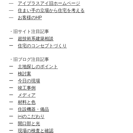
―
アイプラスアイ旧ホームページ
―
住まい手の立場から住宅を考える
―
お客様のHP
・旧サイト注目記事
ー
超技術系建築相談
ー
住宅のコンセプトづくり
・旧ブログ注目記事
ー
土地探しのポイント
ー
検討案
ー
今日の現場
ー
竣工事例
ー
メディア
ー
材料と色
ー
住設機器・備品
ー
i+iのこだわり
ー
開口部と光
ー
現場の検査と確認