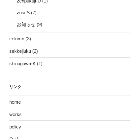
zenpukuji-U
(1)
zusi-S
(7)
お知らせ
(9)
column
(3)
sekkeijuku
(2)
shinagawa-K
(1)
リンク
home
works
policy