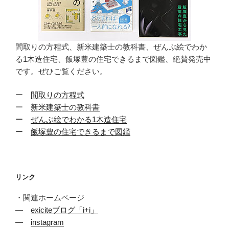
間取りの方程式、新米建築士の教科書、ぜんぶ絵でわか
る1木造住宅、飯塚豊の住宅できるまで図鑑、絶賛発売中
です。ぜひご覧ください。
ー
間取りの方程式
ー
新米建築士の教科書
ー
ぜんぶ絵でわかる1木造住宅
ー
飯塚豊の住宅できるまで図鑑
リンク
・関連ホームページ
―
exiciteブログ「i+i」
―
instagram