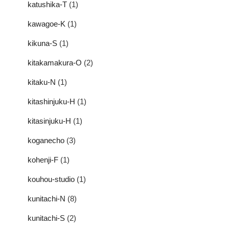
katushika-T
(1)
kawagoe-K
(1)
kikuna-S
(1)
kitakamakura-O
(2)
kitaku-N
(1)
kitashinjuku-H
(1)
kitasinjuku-H
(1)
koganecho
(3)
kohenji-F
(1)
kouhou-studio
(1)
kunitachi-N
(8)
kunitachi-S
(2)