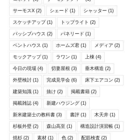
サーモスX
(2)
シェード
(1)
シャッター
(1)
スケッチアップ
(1)
トップライト
(2)
パッシブハウス
(2)
パネリード
(1)
ペントハウス
(1)
ホームズ君
(1)
メディア
(2)
モックアップ
(1)
ラワン
(1)
上棟
(4)
今日の現場
(4)
切妻屋根
(3)
垂木構造
(2)
外壁検討
(1)
完成見学会
(6)
床下エアコン
(2)
建築知識
(1)
抜け
(2)
掲載書籍
(2)
掲載雑誌
(4)
新建ハウジング
(1)
新米建築士の教科書
(3)
書評
(1)
木天井
(1)
杉板外壁
(2)
森山高至
(1)
構造設計演習帳
(1)
焼杉
(2)
素材
(1)
色
(2)
配筋検査
(2)