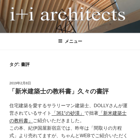
コ
ン
テ
ン
I+I ARCHITECTS
アイプラスアイ設計事務所は、多様な条件下でも「高性能」と「魅力的
ツ
なデザイン」を両立させる、木造住宅に特化した設計事務所です。 こ
へ
メニュー
れまで全国で120軒以上の住宅を設計監理してきました。気候風土、日
ス
当たり、敷地形状、地形、眺望、世帯構成、付帯機能、法律など、条件
キ
の異なる計画においても、性能もデザインも妥協したくない施主の声に
ッ
タグ:
書評
応えてきました。 間取りを先に決めるのではなく、屋根や中間領域か
プ
ら住まい全体の成り立ちを考える設計手法により、風景となる建築、環
境と一体となった快適な空間を実現します。 現在は、耐震等級3、
投
2019年2月8日
HEAT20 G2（UA値0.46以下）の長期優良住宅を標準とし、GX、ZEH、
稿
「新米建築士の教科書」久々の書評
東京ゼロエミなどの各種補助金活用にも柔軟に対応しています。施工
日:
は、地域の技術力の高い工務店に限定することで、安心して理想的な家
づくりができる体制を整えています。
住宅建築を愛するサラリーマン建築士、DOLLYさんが運
営されているサイト
「361°の砂漠」
で拙著
「新米建築士
の教科書」
ご紹介いただきました。
この本、紀伊国屋新宿店では、昨年は「間取りの方程
式」より売れてますが、ちゃんとWEBでご紹介いただく