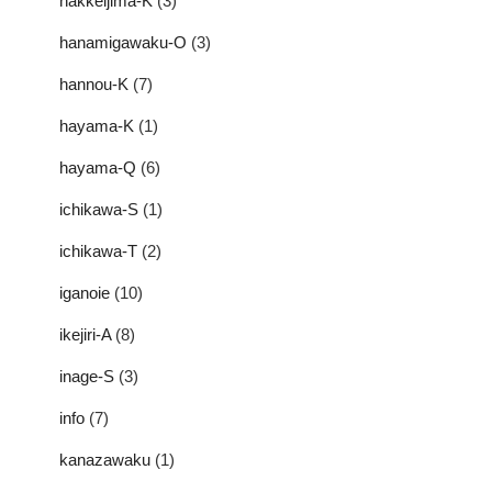
hakkeijima-K
(3)
hanamigawaku-O
(3)
hannou-K
(7)
hayama-K
(1)
hayama-Q
(6)
ichikawa-S
(1)
ichikawa-T
(2)
iganoie
(10)
ikejiri-A
(8)
inage-S
(3)
info
(7)
kanazawaku
(1)