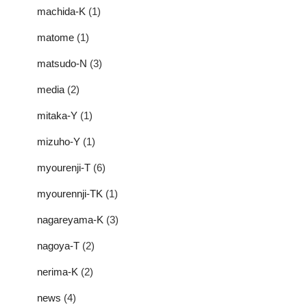
machida-K
(1)
matome
(1)
matsudo-N
(3)
media
(2)
mitaka-Y
(1)
mizuho-Y
(1)
myourenji-T
(6)
myourennji-TK
(1)
nagareyama-K
(3)
nagoya-T
(2)
nerima-K
(2)
news
(4)