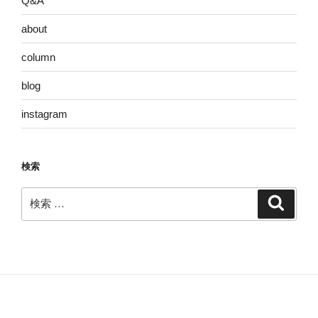
Q&A
about
column
blog
instagram
検索
検
検
索
索: