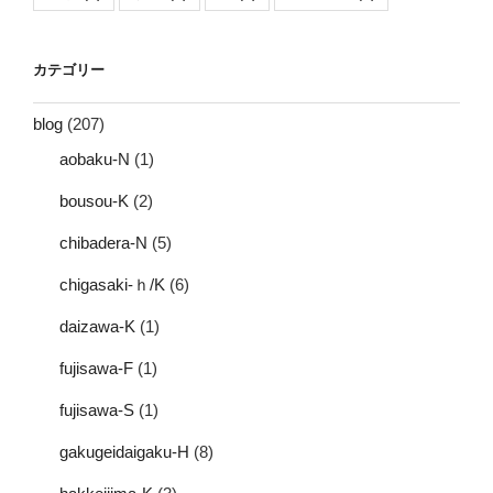
カテゴリー
blog
(207)
aobaku-N
(1)
bousou-K
(2)
chibadera-N
(5)
chigasaki-ｈ/K
(6)
daizawa-K
(1)
fujisawa-F
(1)
fujisawa-S
(1)
gakugeidaigaku-H
(8)