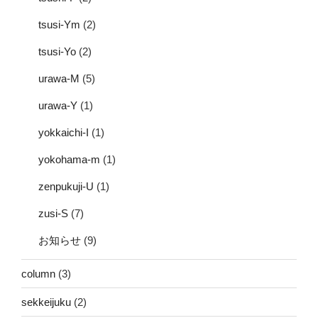
tsusi-Ym
(2)
tsusi-Yo
(2)
urawa-M
(5)
urawa-Y
(1)
yokkaichi-I
(1)
yokohama-m
(1)
zenpukuji-U
(1)
zusi-S
(7)
お知らせ
(9)
column
(3)
sekkeijuku
(2)