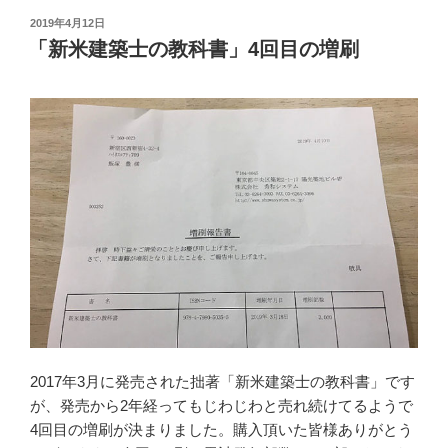
投
2019年4月12日
稿
「新米建築士の教科書」4回目の増刷
日:
2017年3月に発売された拙著「新米建築士の教科書」です
が、発売から2年経ってもじわじわと売れ続けてるようで
4回目の増刷が決まりました。購入頂いた皆様ありがとう