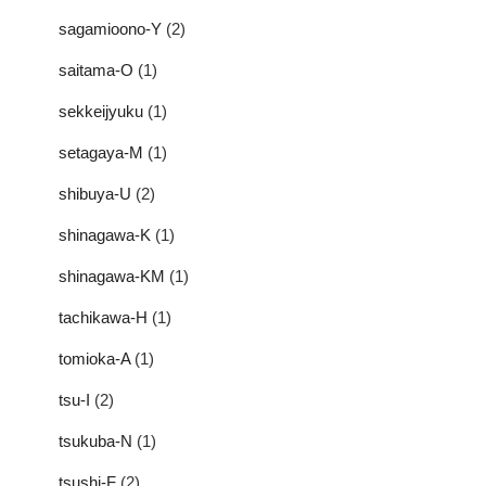
sagamioono-Y
(2)
saitama-O
(1)
sekkeijyuku
(1)
setagaya-M
(1)
shibuya-U
(2)
shinagawa-K
(1)
shinagawa-KM
(1)
tachikawa-H
(1)
tomioka-A
(1)
tsu-I
(2)
tsukuba-N
(1)
tsushi-F
(2)