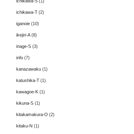
ichikawa-S
(1)
ichikawa-T
(2)
iganoie
(10)
ikejiri-A
(8)
inage-S
(3)
info
(7)
kanazawaku
(1)
katushika-T
(1)
kawagoe-K
(1)
kikuna-S
(1)
kitakamakura-O
(2)
kitaku-N
(1)