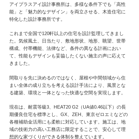
アイプラスアイ設計事務所は、多様な条件下でも「高性
能」と「魅力的なデザイン」を両立させる、木造住宅に
特化した設計事務所です。
これまで全国で120軒以上の住宅を設計監理してきまし
た。気候風土、日当たり、敷地形状、地形、眺望、世帯
構成、付帯機能、法律など、条件の異なる計画におい
て、性能もデザインも妥協したくない施主の声に応えて
きました。
間取りを先に決めるのではなく、屋根や中間領域から住
まい全体の成り立ちを考える設計手法により、風景とな
る建築、環境と一体となった快適な空間を実現します。
現在は、耐震等級3、HEAT20 G2（UA値0.46以下）の長
期優良住宅を標準とし、GX、ZEH、東京ゼロエミなどの
各種補助金活用にも柔軟に対応しています。施工は、地
域の技術力の高い工務店に限定することで、安心して理
想的な家づくりができる体制を整えています。