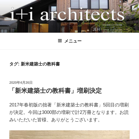
コ
ン
テ
ン
I+I ARCHITECTS
アイプラスアイ設計事務所は、多様な条件下でも「高性能」と「魅力的
ツ
なデザイン」を両立させる、木造住宅に特化した設計事務所です。 こ
へ
メニュー
れまで全国で120軒以上の住宅を設計監理してきました。気候風土、日
ス
当たり、敷地形状、地形、眺望、世帯構成、付帯機能、法律など、条件
キ
の異なる計画においても、性能もデザインも妥協したくない施主の声に
ッ
タグ:
新米建築士の教科書
応えてきました。 間取りを先に決めるのではなく、屋根や中間領域か
プ
ら住まい全体の成り立ちを考える設計手法により、風景となる建築、環
境と一体となった快適な空間を実現します。 現在は、耐震等級3、
投
2020年4月26日
HEAT20 G2（UA値0.46以下）の長期優良住宅を標準とし、GX、ZEH、
稿
「新米建築士の教科書」増刷決定
東京ゼロエミなどの各種補助金活用にも柔軟に対応しています。施工
日:
は、地域の技術力の高い工務店に限定することで、安心して理想的な家
づくりができる体制を整えています。
2017年春初版の拙著「新米建築士の教科書」5回目の増刷
が決定。今回は3000部の増刷で計2万冊となります。お読
みいただいた皆様、ありがとうございます。