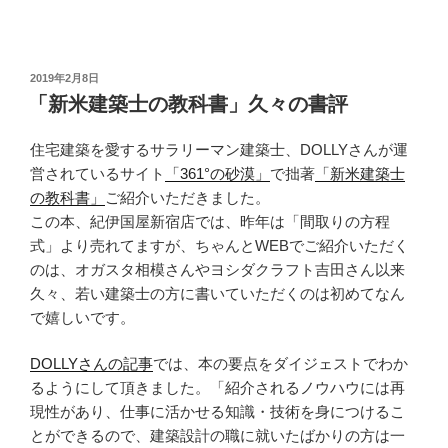
投
2019年2月8日
稿
「新米建築士の教科書」久々の書評
日:
住宅建築を愛するサラリーマン建築士、DOLLYさんが運
営されているサイト
「361°の砂漠」
で拙著
「新米建築士
の教科書」
ご紹介いただきました。
この本、紀伊国屋新宿店では、昨年は「間取りの方程
式」より売れてますが、ちゃんとWEBでご紹介いただく
のは、オガスタ相模さんやヨシダクラフト吉田さん以来
久々、若い建築士の方に書いていただくのは初めてなん
で嬉しいです。
DOLLYさんの記事
では、本の要点をダイジェストでわか
るようにして頂きました。「紹介されるノウハウには再
現性があり、仕事に活かせる知識・技術を身につけるこ
とができるので、建築設計の職に就いたばかりの方は一