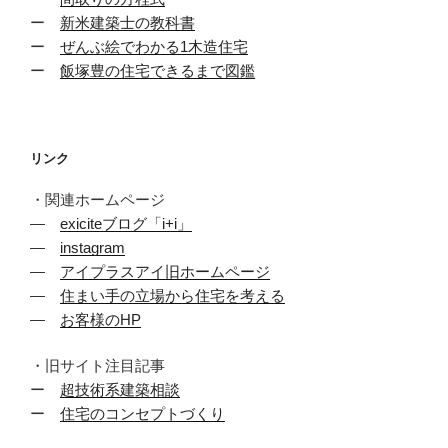
ー
新米建築士の教科書
ー
ぜんぶ絵でわかる1木造住宅
ー
飯塚豊の住宅できるまで図鑑
リンク
・関連ホームページ
―
exiciteブログ「i+i」
―
instagram
―
アイプラスアイ旧ホームページ
―
住まい手の立場から住宅を考える
―
お客様のHP
・旧サイト注目記事
ー
超技術系建築相談
ー
住宅のコンセプトづくり