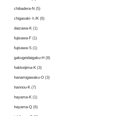
chibadera-N
(5)
chigasaki-ｈ/K
(6)
daizawa-K
(1)
fujisawa-F
(1)
fujisawa-S
(1)
gakugeidaigaku-H
(8)
hakkeijima-K
(3)
hanamigawaku-O
(3)
hannou-K
(7)
hayama-K
(1)
hayama-Q
(6)