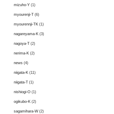
mizuho-Y
(1)
myourenji-T
(6)
myourennji-TK
(1)
nagareyama-K
(3)
nagoya-T
(2)
nerima-K
(2)
news
(4)
niigata-K
(11)
niigata-T
(1)
nishiogi-O
(1)
ogikubo-K
(2)
sagamihara-W
(2)