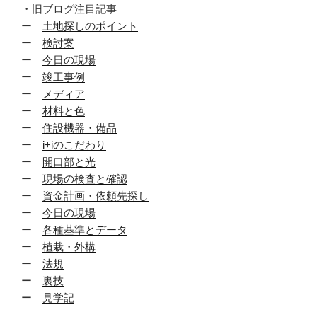
・旧ブログ注目記事
ー
土地探しのポイント
ー
検討案
ー
今日の現場
ー
竣工事例
ー
メディア
ー
材料と色
ー
住設機器・備品
ー
i+iのこだわり
ー
開口部と光
ー
現場の検査と確認
ー
資金計画・依頼先探し
ー
今日の現場
ー
各種基準とデータ
ー
植栽・外構
ー
法規
ー
裏技
ー
見学記