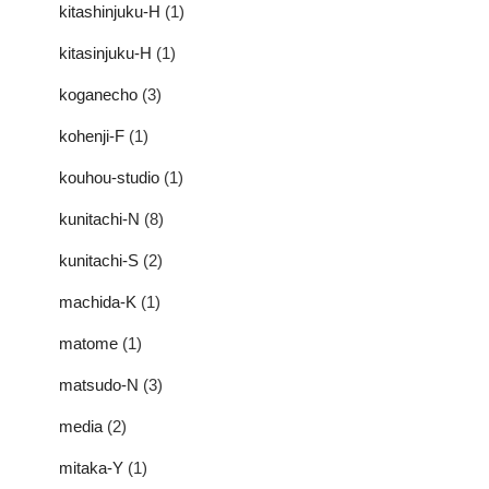
kitashinjuku-H
(1)
kitasinjuku-H
(1)
koganecho
(3)
kohenji-F
(1)
kouhou-studio
(1)
kunitachi-N
(8)
kunitachi-S
(2)
machida-K
(1)
matome
(1)
matsudo-N
(3)
media
(2)
mitaka-Y
(1)