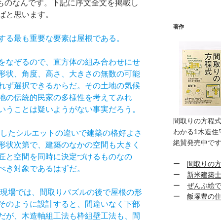
たものなんです。下記に序文全文を掲載し
ばと思います。
著作
する最も重要な要素は屋根である。
をなぞるので、直方体の組み合わせにせ
形状、角度、高さ、大きさの無数の可能
れず選択できるからだ。その土地の気候
地の伝統的民家の多様性を考えてみれ
いうことは疑いようがない事実だろう。
間取りの方程
わかる1木造住
したシルエットの違いで建築の格好よさ
絶賛発売中で
形状次第で、建築のなかの空間も大きく
匠と空間を同時に決定づけるものなの
ー
間取りの
べき対象であるはずだ。
ー
新米建築
ー
ぜんぶ絵で
現場では、間取りパズルの後で屋根の形
ー
飯塚豊の
そのように設計すると、間違いなく下部
だが、木造軸組工法も枠組壁工法も、間