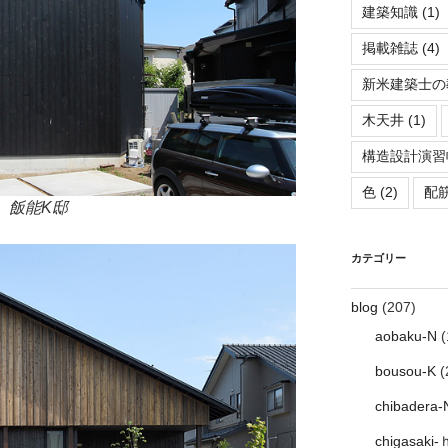
建築知識
(1)
掲載雑誌
(4)
新米建築士の
木天井
(1)
構造設計演習
色
(2)
配
飯能K邸
カテゴリー
blog
(207)
aobaku-N
(
bousou-K
(
chibadera-
chigasaki-