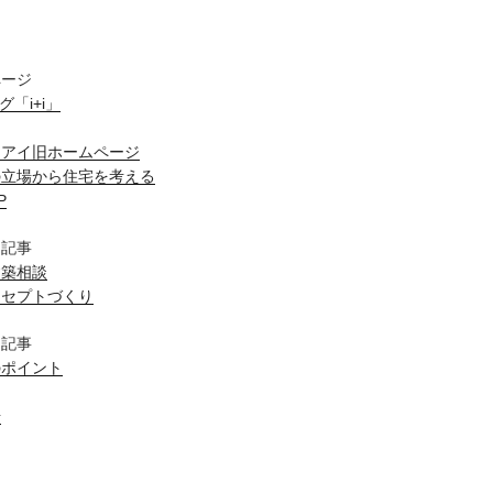
ページ
ログ「i+i」
スアイ旧ホームページ
の立場から住宅を考える
P
目記事
建築相談
ンセプトづくり
目記事
のポイント
場