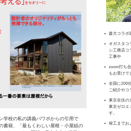
森大コラボ
オガスタコ
シ工務店コラ
工事中
zoom打
もお受けで
全国に20
ご紹介やコ
東京在住の
東京ゼロエ
す。
ン学校の私の講義パワポからの引用で
竣工までお
の書籍、「最もくわしい屋根・小屋組の