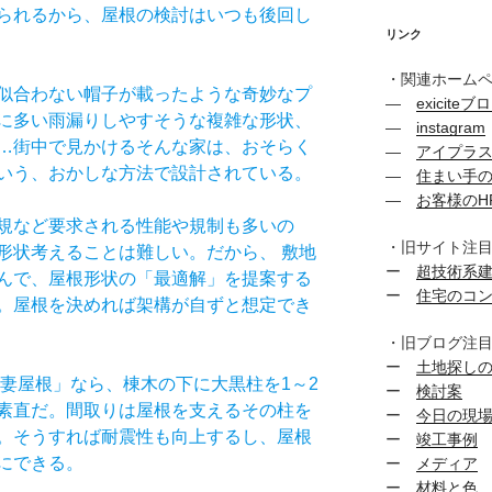
られるから、屋根の検討はいつも後回し
リンク
・関連ホーム
似合わない帽子が載ったような奇妙なプ
―
exiciteブ
に多い雨漏りしやすそうな複雑な形状、
―
instagram
…街中で見かけるそんな家は、おそらく
―
アイプラ
いう、おかしな方法で設計されている。
―
住まい手
―
お客様のH
規など要求される性能や規制も多いの
・旧サイト注
形状考えることは難しい。だから、 敷地
ー
超技術系
んで、屋根形状の「最適解」を提案する
ー
住宅のコ
。屋根を決めれば架構が自ずと想定でき
・旧ブログ注
ー
土地探し
切妻屋根」なら、棟木の下に大黒柱を1～2
ー
検討案
素直だ。間取りは屋根を支えるその柱を
ー
今日の現
。そうすれば耐震性も向上するし、屋根
ー
竣工事例
にできる。
ー
メディア
ー
材料と色