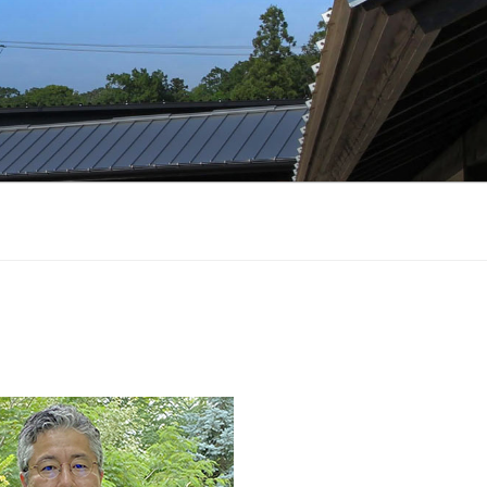
せる、木造住宅に特化した設計事務所
地形状、地形、眺望、世帯構成、付帯機
えてきました。 間取りを先に決めるの
築、環境と一体となった快適な空間を
し、GX、ZEH、東京ゼロエミなどの各種
、安心して理想的な家づくりができる