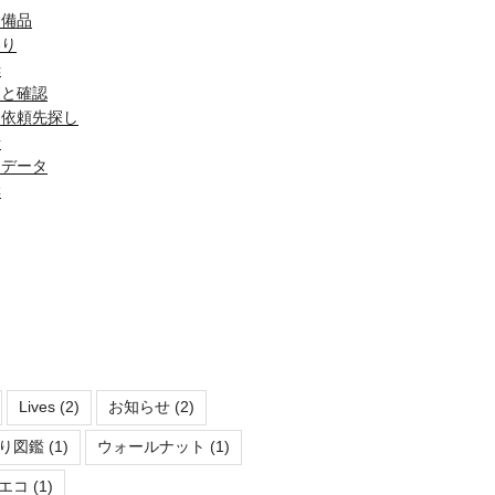
・備品
わり
光
査と確認
・依頼先探し
場
とデータ
構
Lives
(2)
お知らせ
(2)
り図鑑
(1)
ウォールナット
(1)
エコ
(1)