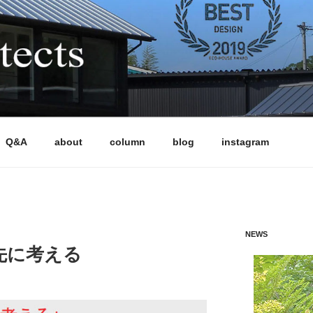
CTS
多様な条件下でも「高性能」と「魅力的なデザイン」を両立さ
軒以上の住宅を設計監理してきました。気候風土、日当たり、敷
画においても、性能もデザインも妥協したくない施主の声に応
住まい全体の成り立ちを考える設計手法により、風景となる建
Q&A
about
column
blog
instagram
、HEAT20 G2（UA値0.46以下）の長期優良住宅を標準と
います。施工は、地域の技術力の高い工務店に限定することで
NEWS
先に考える