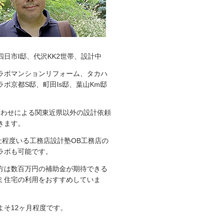
四日市I邸、代沢KK2世帯、設計中
ラボマンションリフォーム、タカハ
ボ京都S邸、町田Is邸、葉山Km邸
ち合わせによる関東近県以外の設計依頼
きます。
0社程度いる工務店設計塾OB工務店の
ラボも可能です。
方は数百万円の補助金が期待できる
ミ住宅の利用をおすすめしていま
よそ12ヶ月程度です。