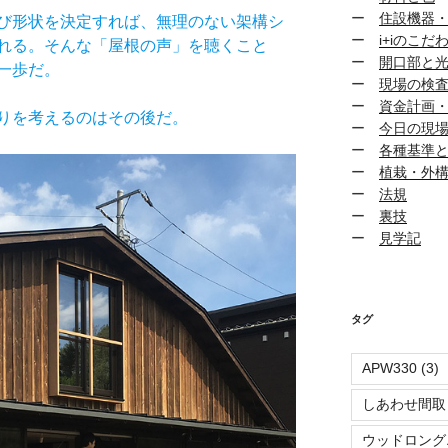
ー
住設機器
び形状を決定すれば、無理のない架構シ
ー
i+iのこだ
れる。そんな「屋根の声」を聴くこと
ー
開口部と
第一歩だ。
ー
現場の検
ー
資金計画
りを考えるのはその後だ。
ー
今日の現
ー
各種基準
ー
植栽・外
ー
法規
ー
裏技
ー
見学記
タグ
APW330
(3)
しあわせ間取
ウッドロング