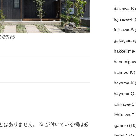
daizawa-K
(
fujisawa-F
(
fujisawa-S
(
新潟K邸
gakugeidai
hakkeijima
hanamigaw
hannou-K
(
hayama-K
(
hayama-Q
ichikawa-S
ichikawa-T
とはありません。
※
が付いている欄は必
iganoie
(10
ikejiri-A
(8)