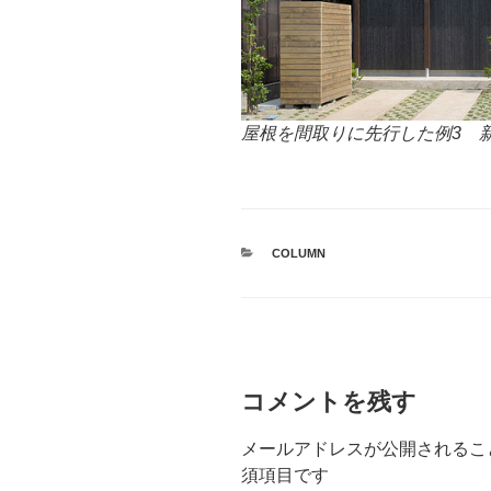
屋根を間取りに先行した例3 
カ
COLUMN
テ
ゴ
リ
ー
コメントを残す
メールアドレスが公開されるこ
須項目です