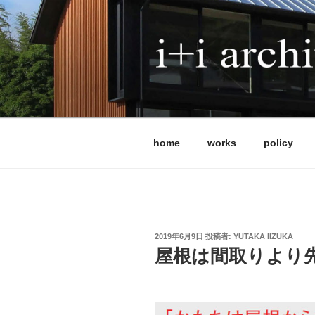
コ
ン
テ
ン
ツ
I+I ARCHITE
へ
アイプラスアイ設計事務所は、
ス
です。 これまで全国で120
キ
能、法律など、条件の異なる計
ッ
ではなく、屋根や中間領域から
home
works
policy
プ
実現します。 現在は、耐震等級3
補助金活用にも柔軟に対応して
体制を整えています。
投
2019年6月9日
投稿者:
YUTAKA IIZUKA
稿
屋根は間取りより
日: