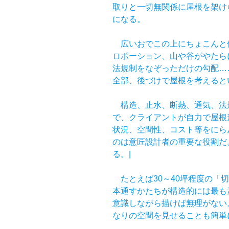
取りと一切無関係に屋根を架け
になる。
広いおでこの上にちょこんと
ロポーション、山や谷がやたら
法規制をなぞっただけの勾配…
全部、後づけで屋根を考えると
構造、止水、断熱、通気、法
で、クライアントが自力で屋根
状況、空間性、コスト等をにら
のは意匠設計者の重要な役割だ
る。|
たとえば30～40坪程度の「
本通すかたちが構造的には最も
意識しながら描けば無理がない
なりの空間を見せることも簡単