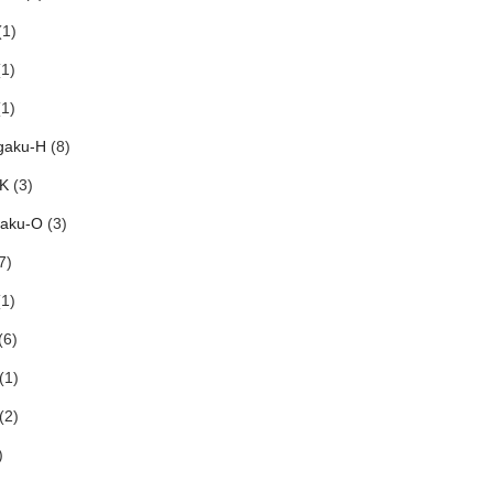
1)
1)
1)
gaku-H
(8)
-K
(3)
aku-O
(3)
7)
1)
(6)
(1)
(2)
)