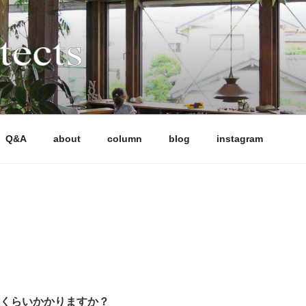
CTS
多様な条件下でも「高性能」と「魅力的なデザイン」を両立さ
軒以上の住宅を設計監理してきました。気候風土、日当たり、敷
画においても、性能もデザインも妥協したくない施主の声に応
住まい全体の成り立ちを考える設計手法により、風景となる建
Q&A
about
column
blog
instagram
、HEAT20 G2（UA値0.46以下）の長期優良住宅を標準と
います。施工は、地域の技術力の高い工務店に限定することで
のくらいかかりますか？