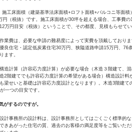
、施工床面積（建築基準法床面積+ロフト面積+バルコニ等面積
0万円（税抜）です。施工床面積が30坪を超える場合、工事費の
12万円目安（税抜）ということで、その都度、見積もらせて
作業費は、必要な申請の難易度によって実費を頂戴しておりま
優良住宅・認定低炭素住宅30万円、狭隘道路申請15万円、76
ります。
構造計算（許容応力度計算）が必要な場合（木造３階建て、混
造2階建てでも許容応力度計算の希望がある場合）構造設計料
も梁せいと基礎は許容応力度設計となります）。木造3階建て
）が一つの目安です。
い気がするのですが。
設計事務所の設計料は、設計事務所としてはごくごく標準的な
できあがった住宅の質、過去のお客様の満足度等をご覧いただ