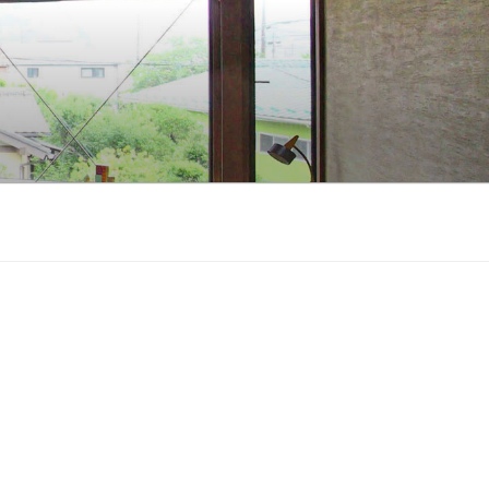
せる、木造住宅に特化した設計事務所
地形状、地形、眺望、世帯構成、付帯機
えてきました。 間取りを先に決めるの
築、環境と一体となった快適な空間を
し、GX、ZEH、東京ゼロエミなどの各種
、安心して理想的な家づくりができる