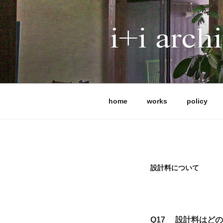
コ
ン
テ
ン
ツ
I+I ARCHITE
へ
アイプラスアイ設計事務所は、
ス
です。 これまで全国で120
キ
能、法律など、条件の異なる計
ッ
ではなく、屋根や中間領域から
home
works
policy
プ
実現します。 現在は、耐震等級3
補助金活用にも柔軟に対応して
体制を整えています。
設計料について
Q17 設計料はど